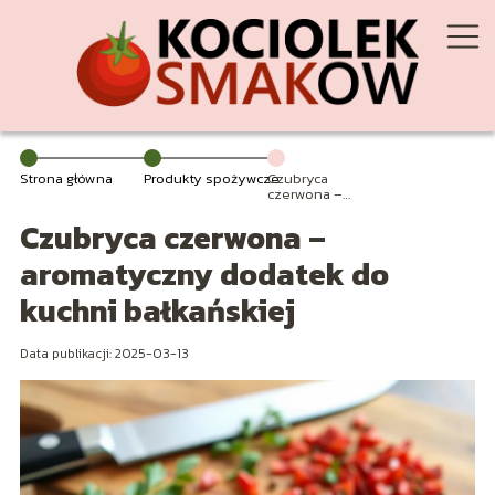
Strona główna
Produkty spożywcze
Czubryca
czerwona –
aromatyczny
Czubryca czerwona –
dodatek do
kuchni
bałkańskiej
aromatyczny dodatek do
kuchni bałkańskiej
Data publikacji: 2025-03-13