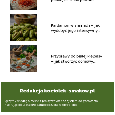
Kardamon w ziarnach – jak
wydobyć jego intensywny
aromat?
Przyprawy do białej kiełbasy
– jak stworzyć domowy
specjał?
Redakcja kociolek-smakow.pl
Łączymy wiedzę o diecie z praktycznym podejściem do gotowania,
inspirując do lepszego samopoczucia każdego dnia!