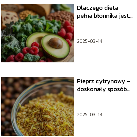
Dlaczego dieta
pełna błonnika jest
istotna dla zdrowia
układu
pokarmowego?
2025-03-14
Pieprz cytrynowy –
doskonały sposób
na podkręcenie
smaku potraw
2025-03-14