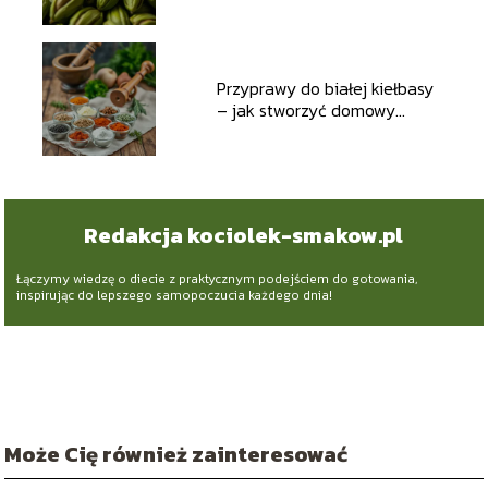
aromat?
Przyprawy do białej kiełbasy
– jak stworzyć domowy
specjał?
Redakcja kociolek-smakow.pl
Łączymy wiedzę o diecie z praktycznym podejściem do gotowania,
inspirując do lepszego samopoczucia każdego dnia!
Może Cię również zainteresować