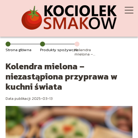
Strona główna
Produkty spożywcze
Kolendra
mielona –
niezastąpiona
Kolendra mielona –
przyprawa w
kuchni świata
niezastąpiona przyprawa w
kuchni świata
Data publikacji: 2025-03-13