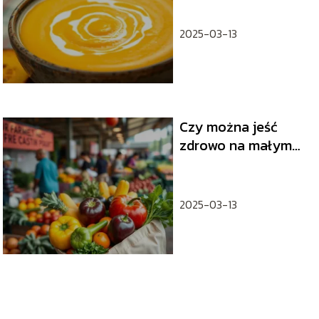
2025-03-13
Czy można jeść
zdrowo na małym
budżecie?
Praktyczne
wskazówki
2025-03-13