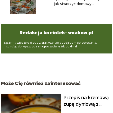
– jak stworzyć domowy
specjał?
Redakcja kociolek-smakow.pl
Łączymy wiedzę o diecie z praktycznym podejściem do gotowania,
inspirując do lepszego samopoczucia każdego dnia!
Może Cię również zainteresować
Przepis na kremową
zupę dyniową z
nutą imbiru