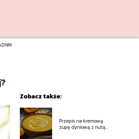
ADNIK
j?
Zobacz także:
Przepis na kremową
zupę dyniową z nutą
imbiru