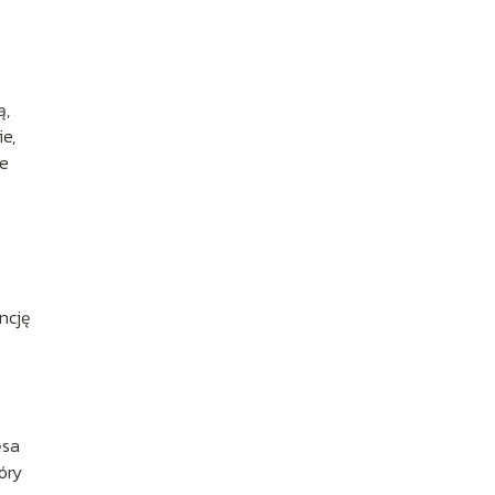
ą,
e,
ne
ncję
ęsa
óry