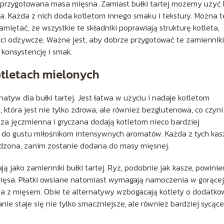
 przygotowana masa mięsna. Zamiast bułki tartej możemy użyć 
na. Każda z nich doda kotletom innego smaku i tekstury. Można t
miętać, że wszystkie te składniki poprawiają strukturę kotleta,
i odżywcze. Ważne jest, aby dobrze przygotować te zamienniki
konsystencję i smak.
kotletach mielonych
atyw dla bułki tartej. Jest łatwa w użyciu i nadaje kotletom
, która jest nie tylko zdrowa, ale również bezglutenowa, co czyni
sza jęczmienna i gryczana dodają kotletom nieco bardziej
 do gustu miłośnikom intensywnych aromatów. Każda z tych kas
udzona, zanim zostanie dodana do masy mięsnej.
ją jako zamienniki bułki tartej. Ryż, podobnie jak kasze, powinie
ęsa. Płatki owsiane natomiast wymagają namoczenia w gorącej
nia z mięsem. Obie te alternatywy wzbogacają kotlety o dodatko
nie staje się nie tylko smaczniejsze, ale również bardziej sycące