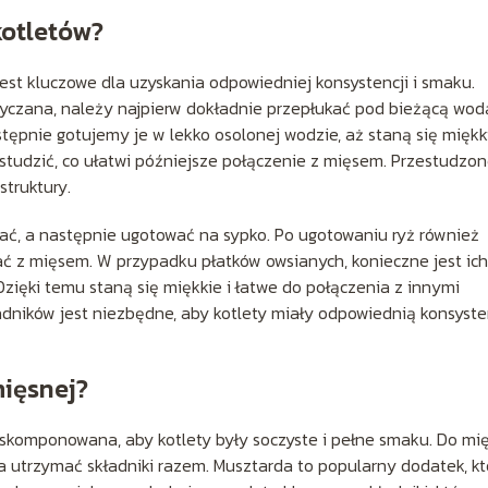
kotletów?
est kluczowe dla uzyskania odpowiedniej konsystencji i smaku.
gryczana, należy najpierw dokładnie przepłukać pod bieżącą wod
ępnie gotujemy je w lekko osolonej wodzie, aż staną się miękki
studzić, co ułatwi późniejsze połączenie z mięsem. Przestudzo
struktury.
kać, a następnie ugotować na sypko. Po ugotowaniu ryż również
ać z mięsem. W przypadku płatków owsianych, konieczne jest ich
zięki temu staną się miękkie i łatwe do połączenia z innymi
adników jest niezbędne, aby kotlety miały odpowiednią konsyste
mięsnej?
skomponowana, aby kotlety były soczyste i pełne smaku. Do mi
ga utrzymać składniki razem. Musztarda to popularny dodatek, kt