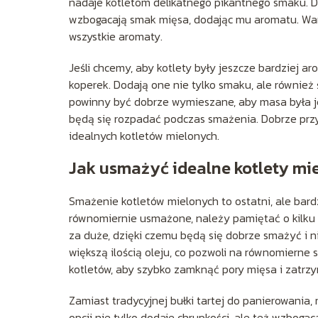
nadaje kotletom delikatnego pikantnego smaku. Dr
wzbogacają smak mięsa, dodając mu aromatu. Wart
wszystkie aromaty.
Jeśli chcemy, aby kotlety były jeszcze bardziej ar
koperek. Dodają one nie tylko smaku, ale również 
powinny być dobrze wymieszane, aby masa była je
będą się rozpadać podczas smażenia. Dobrze prz
idealnych kotletów mielonych.
Jak usmażyć idealne kotlety mi
Smażenie kotletów mielonych to ostatni, ale bard
równomiernie usmażone, należy pamiętać o kilku 
za duże, dzięki czemu będą się dobrze smażyć i n
większą ilością oleju, co pozwoli na równomierne
kotletów, aby szybko zamknąć pory mięsa i zatrz
Zamiast tradycyjnej bułki tartej do panierowania
opcji nie tylko dodaje chrupkości, ale też wzbogac