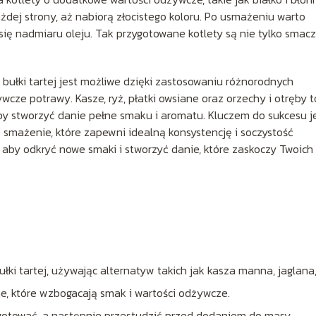
żdej strony, aż nabiorą złocistego koloru. Po usmażeniu warto
ię nadmiaru oleju. Tak przygotowane kotlety są nie tylko smacz
bułki tartej jest możliwe dzięki zastosowaniu różnorodnych
wcze potrawy. Kasze, ryż, płatki owsiane oraz orzechy i otręby t
aby stworzyć danie pełne smaku i aromatu. Kluczem do sukcesu j
smażenie, które zapewni idealną konsystencję i soczystość
aby odkryć nowe smaki i stworzyć danie, które zaskoczy Twoich
ki tartej, używając alternatyw takich jak kasza manna, jaglana
ne, które wzbogacają smak i wartości odżywcze.
 ugotować, a następnie przestudzić przed dodaniem do masy