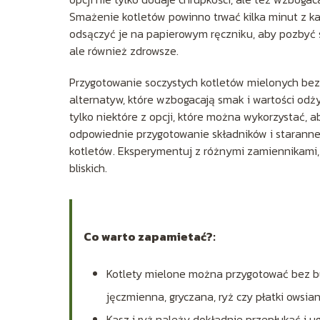
Smażenie kotletów powinno trwać kilka minut z ka
odsączyć je na papierowym ręczniku, aby pozbyć s
ale również zdrowsze.
Przygotowanie soczystych kotletów mielonych bez 
alternatyw, które wzbogacają smak i wartości odży
tylko niektóre z opcji, które można wykorzystać, 
odpowiednie przygotowanie składników i staranne 
kotletów. Eksperymentuj z różnymi zamiennikami, 
bliskich.
Co warto zapamietać?:
Kotlety mielone można przygotować bez buł
jęczmienna, gryczana, ryż czy płatki owsia
Kasz i ryż należy dokładnie przepłukać i