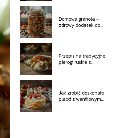
Domowa granola –
zdrowy dodatek do
śniadania
Przepis na tradycyjne
pierogi ruskie z
chrupiącą cebulką
Jak zrobić doskonałe
placki z waniliowym
twarożkiem?