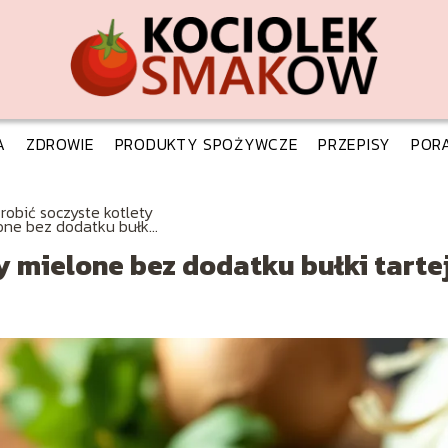
A
ZDROWIE
PRODUKTY SPOŻYWCZE
PRZEPISY
POR
zrobić soczyste kotlety
one bez dodatku bułki
j?
y mielone bez dodatku bułki tarte