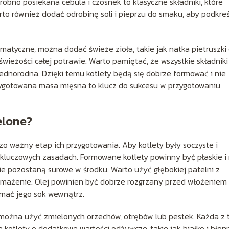
obno posiekana cebula i czosnek to klasyczne składniki, które
o również dodać odrobinę soli i pieprzu do smaku, aby podkreś
omatyczne, można dodać świeże zioła, takie jak natka pietruszki
świeżości całej potrawie. Warto pamiętać, że wszystkie składniki
dnorodna. Dzięki temu kotlety będą się dobrze formować i nie
ygotowana masa mięsna to klucz do sukcesu w przygotowaniu
elone?
zo ważny etap ich przygotowania. Aby kotlety były soczyste i
kluczowych zasadach. Formowane kotlety powinny być płaskie i 
ie pozostaną surowe w środku. Warto użyć głębokiej patelni z
 smażenie. Olej powinien być dobrze rozgrzany przed włożeniem
ymać jego sok wewnątrz.
, można użyć zmielonych orzechów, otrębów lub pestek. Każda z 
a kotlety o dodatkowe wartości odżywcze, takie jak białko i błonn