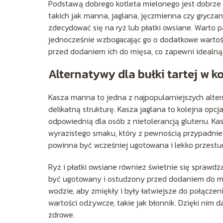
Podstawą dobrego kotleta mielonego jest dobrze
takich jak manna, jaglana, jęczmienna czy grycza
zdecydować się na ryż lub płatki owsiane. Warto pa
jednocześnie wzbogacając go o dodatkowe wartośc
przed dodaniem ich do mięsa, co zapewni idealną 
Alternatywy dla bułki tartej w 
Kasza manna to jedna z najpopularniejszych altern
delikatną strukturę. Kasza jaglana to kolejna opcja
odpowiednią dla osób z nietolerancją glutenu. Ka
wyrazistego smaku, który z pewnością przypadnie
powinna być wcześniej ugotowana i lekko przest
Ryż i płatki owsiane również świetnie się sprawdza
być ugotowany i ostudzony przed dodaniem do mi
wodzie, aby zmiękły i były łatwiejsze do połącze
wartości odżywcze, takie jak błonnik. Dzięki nim da
zdrowe.