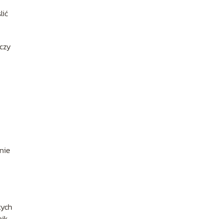
lić
 czy
nie
tych
ik.