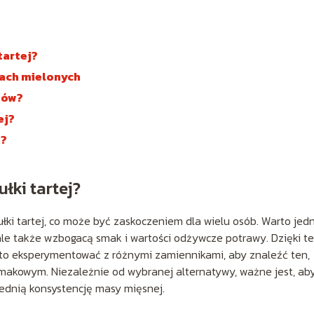
tartej?
tach mielonych
tów?
ej?
e?
łki tartej?
ki tartej, co może być zaskoczeniem dla wielu osób. Warto jed
, ale także wzbogacą smak i wartości odżywcze potrawy. Dzięki 
arto eksperymentować z różnymi zamiennikami, aby znaleźć ten,
makowym. Niezależnie od wybranej alternatywy, ważne jest, ab
ednią konsystencję masy mięsnej.