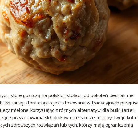
ych, które goszczą na polskich stołach od pokoleń. Jednak nie
łki tartej, która często jest stosowana w tradycyjnych przepis
lety mielone, korzystając z różnych alternatyw dla bułki tartej.
zące przygotowania składników oraz smażenia, aby Twoje kotle
ących zdrowszych rozwiązań lub tych, którzy mają ograniczenia